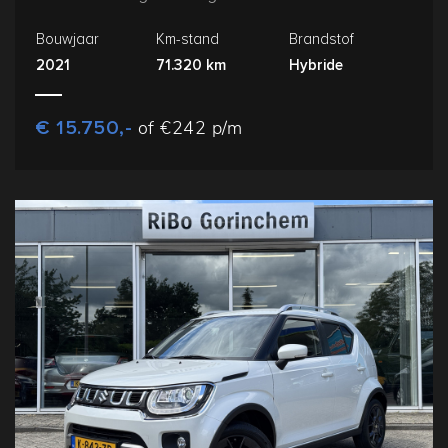
Bouwjaar
Km-stand
Brandstof
2021
71.320 km
Hybride
€ 15.750,-
of €242 p/m