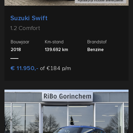
Suzuki Swift
1.2 Comfort
Bouwjaar
Km-stand
Brandstof
2018
139.692 km
Benzine
€ 11.950,-
of €184 p/m