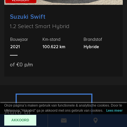
Suzuki Swift
1.2 Select Smart Hybrid
Bouwjaar
Km-stand
Brandstof
2021
100.622 km
Hybride
of €0 p/m
Onze pagina’s maken gebruik van functionele & analytische cookies. Door te
Auto of
klikken op "Akkoord" ga je akkoord met ons gebruik van cookies.
Lees meer
verhuiswagen huren?
AKKOORD