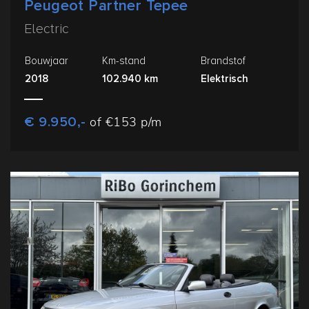
Peugeot Partner Tepee
Electric
Bouwjaar
Km-stand
Brandstof
2018
102.940 km
Elektrisch
€ 9.950,-
of €153 p/m