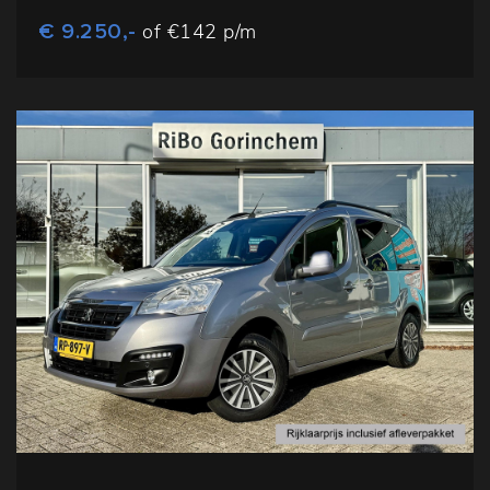
€ 9.250,-
of €142 p/m