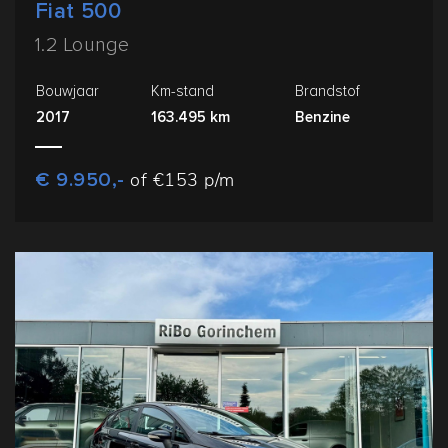
Fiat 500
1.2 Lounge
Bouwjaar
Km-stand
Brandstof
2017
163.495 km
Benzine
€ 9.950,-
of €153 p/m