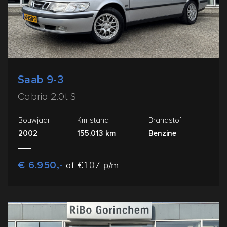
Saab 9-3
Cabrio 2.0t S
Bouwjaar
Km-stand
Brandstof
2002
155.013 km
Benzine
€ 6.950,-
of €107 p/m